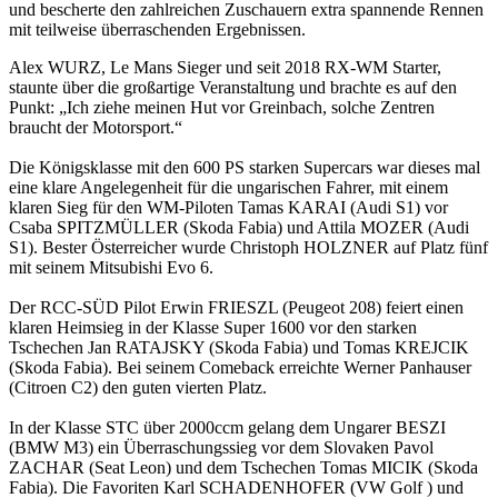
und bescherte den zahlreichen Zuschauern extra spannende Rennen
mit teilweise überraschenden Ergebnissen.
Alex WURZ, Le Mans Sieger und seit 2018 RX-WM Starter,
staunte über die großartige Veranstaltung und brachte es auf den
Punkt: „Ich ziehe meinen Hut vor Greinbach, solche Zentren
braucht der Motorsport.“
Die Königsklasse mit den 600 PS starken Supercars war dieses mal
eine klare Angelegenheit für die ungarischen Fahrer, mit einem
klaren Sieg für den WM-Piloten Tamas KARAI (Audi S1) vor
Csaba SPITZMÜLLER (Skoda Fabia) und Attila MOZER (Audi
S1). Bester Österreicher wurde Christoph HOLZNER auf Platz fünf
mit seinem Mitsubishi Evo 6.
Der RCC-SÜD Pilot Erwin FRIESZL (Peugeot 208) feiert einen
klaren Heimsieg in der Klasse Super 1600 vor den starken
Tschechen Jan RATAJSKY (Skoda Fabia) und Tomas KREJCIK
(Skoda Fabia). Bei seinem Comeback erreichte Werner Panhauser
(Citroen C2) den guten vierten Platz.
In der Klasse STC über 2000ccm gelang dem Ungarer BESZI
(BMW M3) ein Überraschungssieg vor dem Slovaken Pavol
ZACHAR (Seat Leon) und dem Tschechen Tomas MICIK (Skoda
Fabia). Die Favoriten Karl SCHADENHOFER (VW Golf ) und