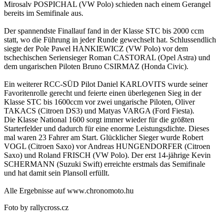
Mirosalv POSPICHAL (VW Polo) schieden nach einem Gerangel
bereits im Semifinale aus.
Der spannendste Finallauf fand in der Klasse STC bis 2000 ccm
statt, wo die Führung in jeder Runde gewechselt hat. Schlussendlich
siegte der Pole Pawel HANKIEWICZ (VW Polo) vor dem
tschechischen Seriensieger Roman CASTORAL (Opel Astra) und
dem ungarischen Piloten Bruno CSIRMAZ (Honda Civic).
Ein weiterer RCC-SÜD Pilot Daniel KARLOVITS wurde seiner
Favoritenrolle gerecht und feierte einen überlegenen Sieg in der
Klasse STC bis 1600ccm vor zwei ungarische Piloten, Oliver
TAKACS (Citroen DS3) und Matyas VARGA (Ford Fiesta).
Die Klasse National 1600 sorgt immer wieder für die größten
Starterfelder und dadurch für eine enorme Leistungsdichte. Dieses
mal waren 23 Fahrer am Start. Glücklicher Sieger wurde Robert
VOGL (Citroen Saxo) vor Andreas HUNGENDORFER (Citroen
Saxo) und Roland FRISCH (VW Polo). Der erst 14-jährige Kevin
SCHERMANN (Suzuki Swift) erreichte erstmals das Semifinale
und hat damit sein Plansoll erfüllt.
Alle Ergebnisse auf www.chronomoto.hu
Foto by rallycross.cz