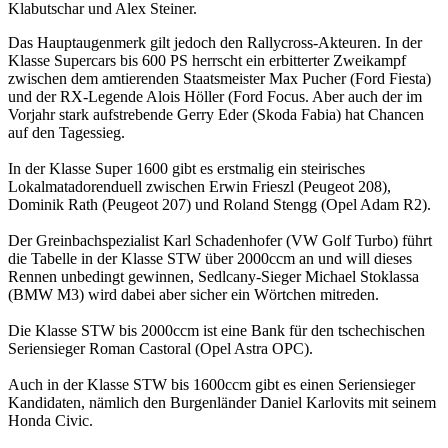
Klabutschar und Alex Steiner.
Das Hauptaugenmerk gilt jedoch den Rallycross-Akteuren. In der
Klasse Supercars bis 600 PS herrscht ein erbitterter Zweikampf
zwischen dem amtierenden Staatsmeister Max Pucher (Ford Fiesta)
und der RX-Legende Alois Höller (Ford Focus. Aber auch der im
Vorjahr stark aufstrebende Gerry Eder (Skoda Fabia) hat Chancen
auf den Tagessieg.
In der Klasse Super 1600 gibt es erstmalig ein steirisches
Lokalmatadorenduell zwischen Erwin Frieszl (Peugeot 208),
Dominik Rath (Peugeot 207) und Roland Stengg (Opel Adam R2).
Der Greinbachspezialist Karl Schadenhofer (VW Golf Turbo) führt
die Tabelle in der Klasse STW über 2000ccm an und will dieses
Rennen unbedingt gewinnen, Sedlcany-Sieger Michael Stoklassa
(BMW M3) wird dabei aber sicher ein Wörtchen mitreden.
Die Klasse STW bis 2000ccm ist eine Bank für den tschechischen
Seriensieger Roman Castoral (Opel Astra OPC).
Auch in der Klasse STW bis 1600ccm gibt es einen Seriensieger
Kandidaten, nämlich den Burgenländer Daniel Karlovits mit seinem
Honda Civic.