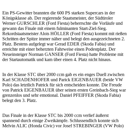
Ein PS-Gewitter brannten die 600 PS starken Supercars in der
Königsklasse ab. Der regierende Staatsmeister, der Südtiroler
Werner GURSCHLER (Ford Fiesta) beherrschte die Vorläufe und
gewann das Finale mit einem fulminanten Start-Ziel-Sieg.
Rekordstaatsmeister Alois HÖLLER (Ford Fiesta) kommt mit rießen
Schritten der Spitze immer näher und belegt den ausgezeichneten 2.
Platz. Bestens aufgelegt war Gerad EDER (Skoda Fabia) und
erreichte mit einer beherzten Fahrweise einen Podestplatz. Der
Neueinsteiger Norman GANSER (Ford Fiesta) hatte Probleme mit
der Startautomatik und kam über einen 4. Platz nicht hinaus.
In der Klasse STC über 2000 ccm gab es ein enges Duell zwischen
Karl SCHADENHOFER und Parick EIGENBAUER (beide VW
Polo) das letztlich Patrick für sich entscheiden konnte. Die Freude
von Patrick EIGENBAUER über seinen ersten Greinbach-Sieg war
grenzenlos und sehr emotional. Daniel PFEIFFER (Skoda Fabia)
belegt den 3. Platz.
Das Finale in der Klasse STC bis 2000 ccm verlief äußerst
spannend durch einige Zweikämpfe. Schlussendlich konnte sich
Melvin ALIC (Honda Civic) vor Josef STREBINGER (VW Polo)