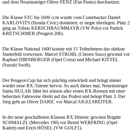
und dem Neueinsteiger Oliver FENZ (Fiat Punto) durchsetzen.
Die Klasse STC bis 1600 ccm wurde vom Comebacker Daniel
KARLOVITS (Honda Civic) dominiert, er siegte überlegen. Platz 2
ging an Tobias KERSCHBAUMMAYR (VW Polo) vor Partick
KRETSCHMER (Peugeot 206).
Die Klasse National 1600 konnte mit 15 Teilnehmern das stärkste
Starterfeld vorweisen. Marcel STROBL (Citroen Saxo) gewinnt vor
Raphael DIRNBERGER (Opel Corsa) und Michael KITTEL
(Suzuki Swift).
Der Peugeot-Cup hat sich prächtig entwickelt und bringt immer
wieder neue RX-Talente hervor. So auch dieses mal, Neueinsteiger
Samu HULAK fährt bei seinem aller ersten RX-Rennen mit einer
beherzten Fahrweise direkt auf das Podest und belegt Platz 3. Der
Sieg geht an Oliver DARIC vor Marcal AIGELSREITER.
In der neue geschaffenen Klassen RX Historic gewinnt Brigitte
SCHMALZL (Mercedes 190) vor Bernd WERFRING (Opel
Kadett) und Erich HÖSEL (VW GOLF1).