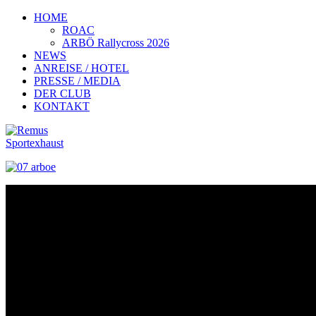
HOME
ROAC
ARBÖ Rallycross 2026
NEWS
ANREISE / HOTEL
PRESSE / MEDIA
DER CLUB
KONTAKT